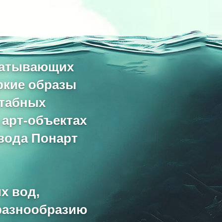
хватывающих
ркие образы
штабных
 арт-объектах
вода Понарт
х вод,
 разнообразию