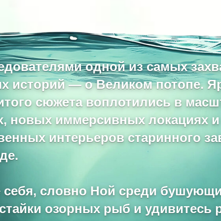
ледователями одной из самых за
х историй — о Великом потопе. Я
итого сюжета воплотились в мас
, новых иммерсивных локациях и
венных интерьеров старинного за
де.
 себя, словно Ной среди бушующи
 стайки озорных рыб и удивитесь