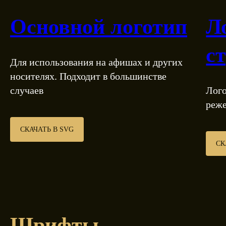
Основной логотип
Л
с
Для использования на афишах и других
носителях. Подходит в большинстве
случаев
Лого
реже
СКАЧАТЬ В SVG
СК
Шрифты